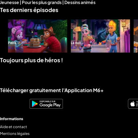
Jeunesse | Pour les plus grands | Dessins animés
d'infos
Tes derniers épisodes
Petite
La nuit
Pr
patte
11:21
Il y a
des
11:21
Il y a
Fr
11:
4
4
grande
cœurs
mois
mois
Toujours plus de héros !
patte
battants
Liens utiles M6+.
Télécharger gratuitement l'Application M6+
Informations
Aide et contact
Mentions légales