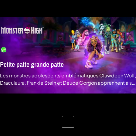
a
che
u
al
a
tion
sibilité
Petite patte grande patte
Les monstres adolescents emblématiques Clawdeen Wolf,
Draculaura, Frankie Stein et Deuce Gorgon apprennent à se
découvrir, embrasser leurs différences et être intrépides,
dans le seul endroit où ils ont tous leur place : le lycée de
Voir la vidéo
Monster High. © Gulli
Voir
plus