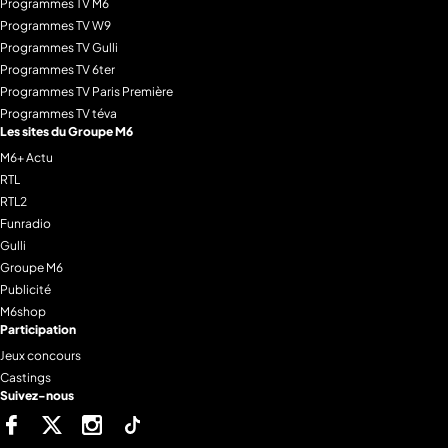
Programmes TV M6
Programmes TV W9
Programmes TV Gulli
Programmes TV 6ter
Programmes TV Paris Première
Programmes TV téva
Les sites du Groupe M6
M6+ Actu
RTL
RTL2
Funradio
Gulli
Groupe M6
Publicité
M6shop
Participation
Jeux concours
Castings
Suivez-nous
Facebook
Twitter
Instagram
Tiktok