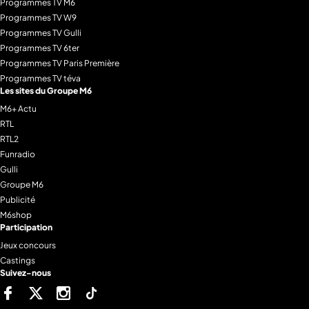
Programmes TV M6
Programmes TV W9
Programmes TV Gulli
Programmes TV 6ter
Programmes TV Paris Première
Programmes TV téva
Les sites du Groupe M6
M6+ Actu
RTL
RTL2
Funradio
Gulli
Groupe M6
Publicité
M6shop
Participation
Jeux concours
Castings
Suivez-nous
Facebook
Twitter
Instagram
Tiktok