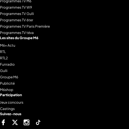
Programmes TV M6
Programmes TV W9
Programmes TV Gulli
Programmes TV 6ter
Programmes TV Paris Première
Programmes TV téva
Les sites du Groupe M6
M6+ Actu
RTL
RTL2
Funradio
Gulli
Groupe M6
Publicité
M6shop
Participation
Jeux concours
Castings
Suivez-nous
Facebook
Twitter
Instagram
Tiktok