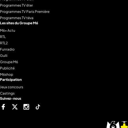
Programmes TV 6ter
Programmes TV Paris Première
Programmes TV téva
Les sites du Groupe M6
M6+ Actu
RTL
RTL2
Funradio
Gulli
Groupe M6
Publicité
M6shop
Participation
Jeux concours
Castings
Suivez-nous
Facebook
Twitter
Instagram
Tiktok