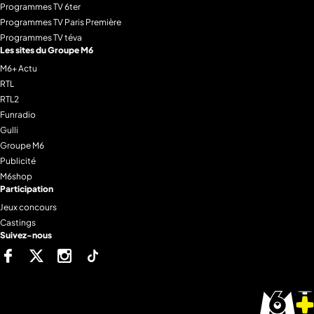
Programmes TV 6ter
Programmes TV Paris Première
Programmes TV téva
Les sites du Groupe M6
M6+ Actu
RTL
RTL2
Funradio
Gulli
Groupe M6
Publicité
M6shop
Participation
Jeux concours
Castings
Suivez-nous
Facebook
Twitter
Instagram
Tiktok