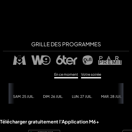
a
che
u
GRILLE DES PROGRAMMES
al
a
tion
sibilité
En ce moment
Votre soirée
SAM. 25 JUIL.
DIM. 26 JUIL.
LUN. 27 JUIL.
MAR. 28 JUIL.
Liens utiles M6+.
Télécharger gratuitement l'Application M6+