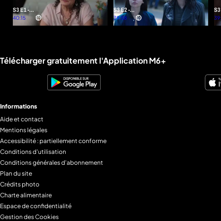
S3 E1 -
S3 E2 -
S3
Sans
40:15
La
39:58
Sa
39
frontières
guerre
approche
Liens utiles M6+.
Télécharger gratuitement l'Application M6+
Informations
Aide et contact
Mentions légales
Accessibilité : partiellement conforme
Conditions d'utilisation
Conditions générales d'abonnement
Plan du site
Crédits photo
Charte alimentaire
Espace de confidentialité
Gestion des Cookies