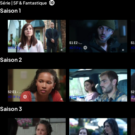
Série | SF & Fantastique
d'infos
Saison 1
S1 E1 - Le
S1 E2 -
S1
chant des
44:00
Il y a
L'appât
40:11
Il y a
Ex
40
plus
plus
sirènes
d'un
d'un
Saison 2
an
an
S2 E1 - 2e
S2 E2 -
S2
génération
40:18
Il y a
Bain de
40:19
Il y a
loi
40
plus
plus
minuit
plu
d'un
d'un
Saison 3
an
an