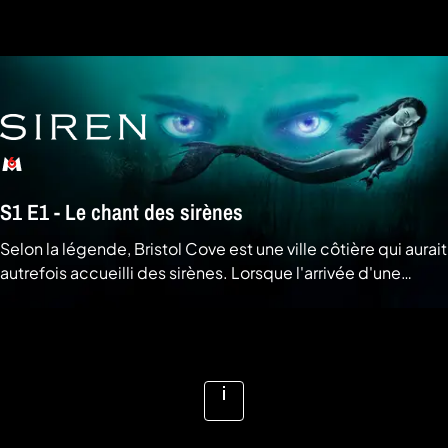
a
che
u
al
a
tion
sibilité
S1 E1 - Le chant des sirènes
Selon la légende, Bristol Cove est une ville côtière qui aurait
autrefois accueilli des sirènes. Lorsque l'arrivée d'une
mystérieuse jeune fille vient confirmer cette histoire, le
combat entre l'homme et la mer prend une mauvaise
Voir la vidéo
tournure. THE WALT DISNEY COMPANY
Voir
plus