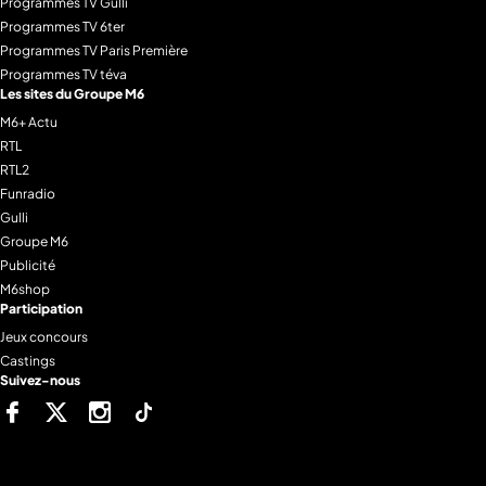
Programmes TV Gulli
Programmes TV 6ter
Programmes TV Paris Première
Programmes TV téva
Les sites du Groupe M6
M6+ Actu
RTL
RTL2
Funradio
Gulli
Groupe M6
Publicité
M6shop
Participation
Jeux concours
Castings
Suivez-nous
Facebook
Twitter
Instagram
Tiktok