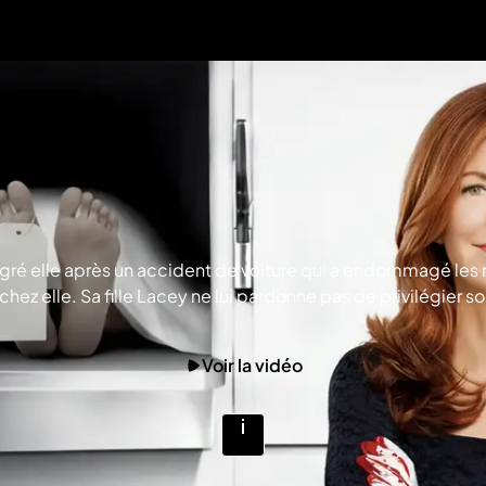
ré elle après un accident de voiture qui a endommagé les 
ns chez elle. Sa fille Lacey ne lui pardonne pas de privilégie
Voir la vidéo
Voir
plus