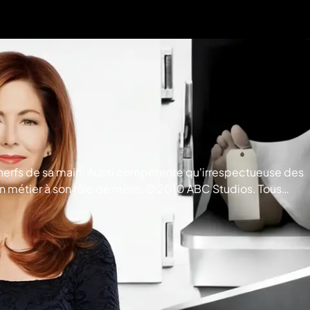
nerfs de sa main. Aussi compétente qu'irrespectueuse des
r son métier à son rôle de mère. © 2010 ABC Studios. Tous