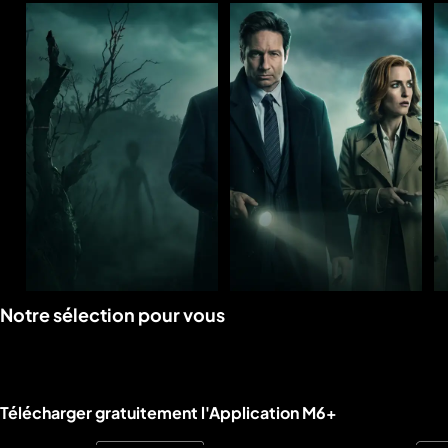
Voir
Voir
Notre sélection pour vous
la
la
rubrique
rubrique
Liens utiles M6+.
Télécharger gratuitement l'Application M6+