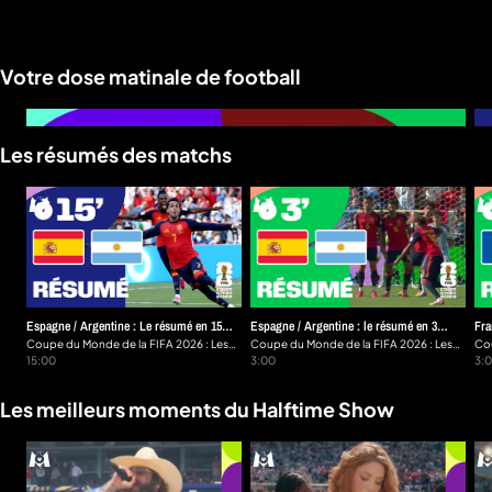
Votre dose matinale de football
a
che
u
Les résumés des matchs
al
a
tion
sibilité
Espagne / Argentine : Le résumé en 15
Espagne / Argentine : le résumé en 3
Fra
minutes
Coupe du Monde de la FIFA 2026 : Les
minutes
Coupe du Monde de la FIFA 2026 : Les
min
Cou
résumés en 15 minutes
15:00
résumés en 3 minutes
3:00
rés
3:0
Les meilleurs moments du Halftime Show