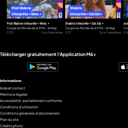
Post Malone interprète « Wow. »
Shakira interprète « Dai Dai »
Jus
Coupe du Monde de la FIFA - le Mag
Coupe du Monde de la FIFA - le Mag
HA
Cou
0:20
Il y a 2 semaines
2:07
Il y a 2 semaines
2:1
Liens utiles M6+.
Télécharger gratuitement l'Application M6+
Informations
Aide et contact
Mentions légales
Accessibilité : partiellement conforme
Conditions d'utilisation
Conditions générales d'abonnement
Plan du site
Crédits photo