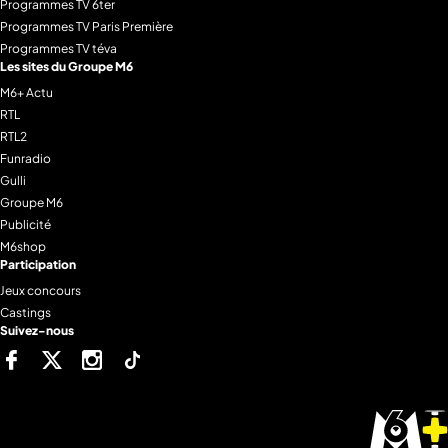
Programmes TV 6ter
Programmes TV Paris Première
Programmes TV téva
Les sites du Groupe M6
M6+ Actu
RTL
RTL2
Funradio
Gulli
Groupe M6
Publicité
M6shop
Participation
Jeux concours
Castings
Suivez-nous
Facebook
Twitter
Instagram
Tiktok