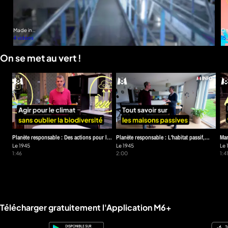
Made in
On 
France :
4 vidéos
la
15
ils
ém
inventent
On se met au vert !
l’industrie
de
demain
Planète responsable : Des actions pour le
Planète responsable : L'habitat passif,
Mar
climat sans oublier la biodiversité
Le 1945
optimiser l’efficacité énergétique du
Le 1945
bie
Le 
1:46
2:00
1:4
bâtiment
Liens utiles M6+.
Télécharger gratuitement l'Application M6+