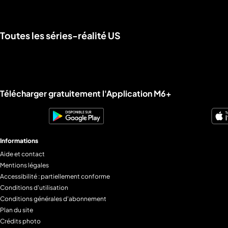
Toutes les séries-réalité US
a
che
u
al
a
tion
Liens utiles M6+.
Télécharger gratuitement l'Application M6+
sibilité
Informations
Aide et contact
Mentions légales
Accessibilité : partiellement conforme
Conditions d'utilisation
Conditions générales d'abonnement
Plan du site
Crédits photo