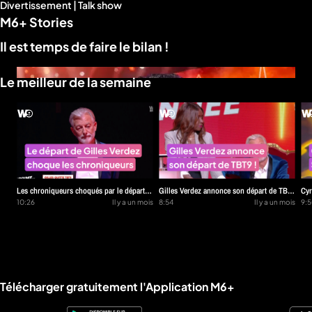
Divertissement | Talk show
d'infos
M6+ Stories
Il est temps de faire le bilan !
Le meilleur de la semaine
Les chroniqueurs choqués par le départ
Gilles Verdez annonce son départ de TBT9
Cyr
de Gilles Verdez !
10:26
Il y a un mois
!
8:54
Il y a un mois
en 
9:
Liens utiles M6+.
Télécharger gratuitement l'Application M6+