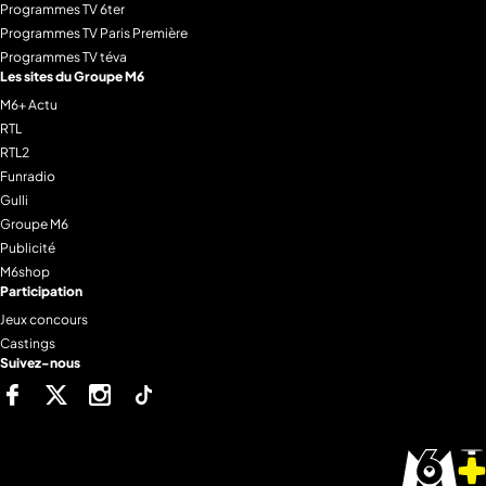
Programmes TV 6ter
Programmes TV Paris Première
Programmes TV téva
Les sites du Groupe M6
M6+ Actu
RTL
RTL2
Funradio
Gulli
Groupe M6
Publicité
M6shop
Participation
Jeux concours
Castings
Suivez-nous
Facebook
Twitter
Instagram
Tiktok