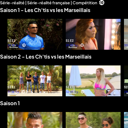
Série-réalité | Série-réalité française | Compétition
d'infos
Saison 1 - Les Ch'tis vs les Marseillais
S1 E1
S1 E2
S1
39:38
Il y a
29:01
Il y a
30
un
un
mois
mois
Saison 2 - Les Ch'tis vs les Marseillais
S2 E1
S2 E2
S2
31:36
Il y a
32:09
Il y a
28
un
un
mois
mois
Saison 1