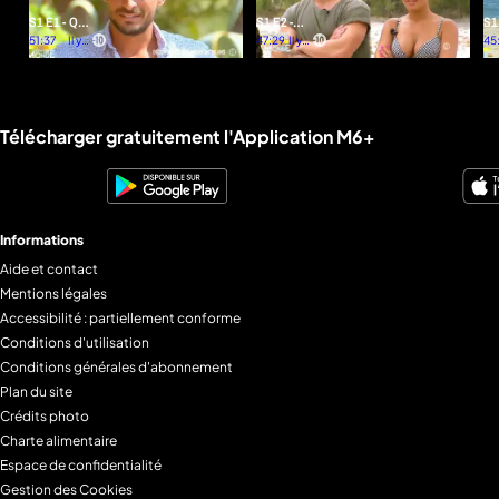
S1 E2 -
S1
S1 E1 - Que
C'est parti
47:29
Il y a
Co
45
la
51:37
Il y a
un
un
pour les
cœ
compétition
mois
mois
problèmes
commence
!
Liens utiles M6+.
Télécharger gratuitement l'Application M6+
Informations
Aide et contact
Mentions légales
Accessibilité : partiellement conforme
Conditions d'utilisation
Conditions générales d'abonnement
Plan du site
Crédits photo
Charte alimentaire
Espace de confidentialité
Gestion des Cookies