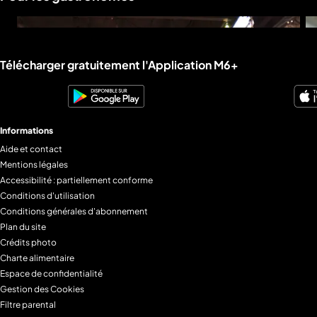
Liens utiles M6+.
Télécharger gratuitement l'Application M6+
Informations
Aide et contact
Mentions légales
Accessibilité : partiellement conforme
Conditions d'utilisation
Conditions générales d'abonnement
Plan du site
Crédits photo
Charte alimentaire
Espace de confidentialité
Gestion des Cookies
Filtre parental