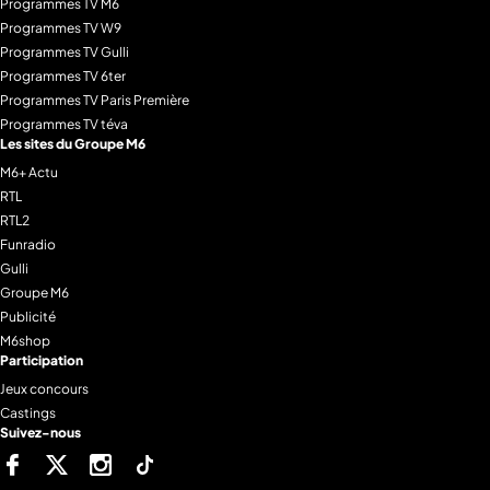
Programmes TV M6
Programmes TV W9
Programmes TV Gulli
Programmes TV 6ter
Programmes TV Paris Première
Programmes TV téva
Les sites du Groupe M6
M6+ Actu
RTL
RTL2
Funradio
Gulli
Groupe M6
Publicité
M6shop
Participation
Jeux concours
Castings
Suivez-nous
Facebook
Twitter
Instagram
Tiktok