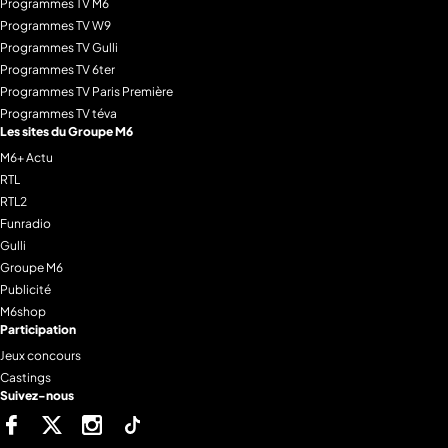
Programmes TV M6
Programmes TV W9
Programmes TV Gulli
Programmes TV 6ter
Programmes TV Paris Première
Programmes TV téva
Les sites du Groupe M6
M6+ Actu
RTL
RTL2
Funradio
Gulli
Groupe M6
Publicité
M6shop
Participation
Jeux concours
Castings
Suivez-nous
Facebook
Twitter
Instagram
Tiktok