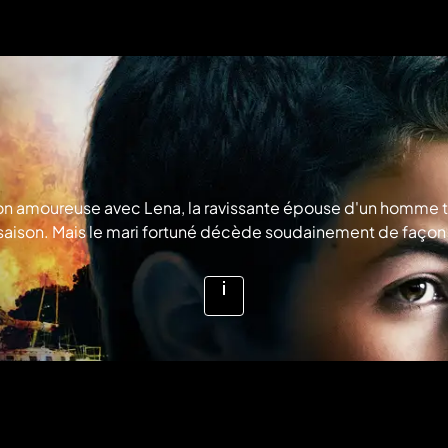
aison amoureuse avec Lena, la ravissante épouse d'un homme 
le saison. Mais le mari fortuné décède soudainement de façon
ouve au cœur d'une dangereuse machination. © ACE ENTERT
Voir
plus
d'infos