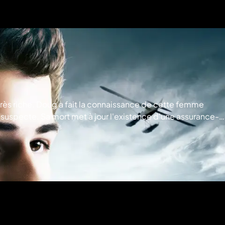
très riche. Doug a fait la connaissance de cette femme
 suspecte. Sa mort met à jour l'existence d'une assurance-
AINMENT 2013