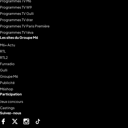
Programmes TV M6
Programmes TV W9
Programmes TV Gulli
Programmes TV 6ter
Programmes TV Paris Première
Programmes TV téva
Les sites du Groupe M6
M6+ Actu
RTL
RTL2
Funradio
Gulli
Groupe M6
Publicité
M6shop
Participation
Jeux concours
Castings
Suivez-nous
Facebook
Twitter
Instagram
Tiktok