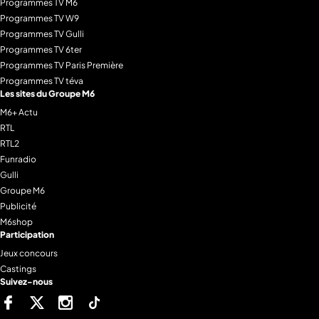
Programmes TV M6
Programmes TV W9
Programmes TV Gulli
Programmes TV 6ter
Programmes TV Paris Première
Programmes TV téva
Les sites du Groupe M6
M6+ Actu
RTL
RTL2
Funradio
Gulli
Groupe M6
Publicité
M6shop
Participation
Jeux concours
Castings
Suivez-nous
Facebook
Twitter
Instagram
Tiktok