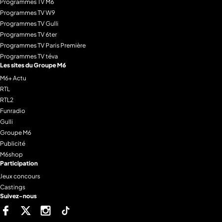
Programmes TV M6
Programmes TV W9
Programmes TV Gulli
Programmes TV 6ter
Programmes TV Paris Première
Programmes TV téva
Les sites du Groupe M6
M6+ Actu
RTL
RTL2
Funradio
Gulli
Groupe M6
Publicité
M6shop
Participation
Jeux concours
Castings
Suivez-nous
Facebook
Twitter
Instagram
Tiktok