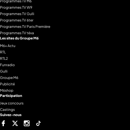
Programmes TV M6
Programmes TV W9
Programmes TV Gulli
Programmes TV 6ter
Programmes TV Paris Première
Programmes TV téva
Les sites du Groupe M6
M6+ Actu
RTL
RTL2
Funradio
Gulli
Groupe M6
Publicité
M6shop
Participation
Jeux concours
Castings
Suivez-nous
Facebook
Twitter
Instagram
Tiktok