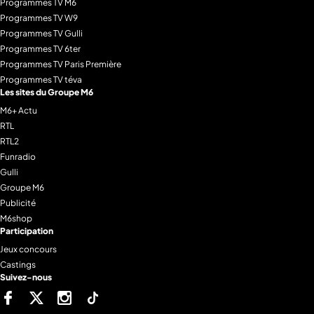
Programmes TV M6
Programmes TV W9
Programmes TV Gulli
Programmes TV 6ter
Programmes TV Paris Première
Programmes TV téva
Les sites du Groupe M6
M6+ Actu
RTL
RTL2
Funradio
Gulli
Groupe M6
Publicité
M6shop
Participation
Jeux concours
Castings
Suivez-nous
Facebook
Twitter
Instagram
Tiktok