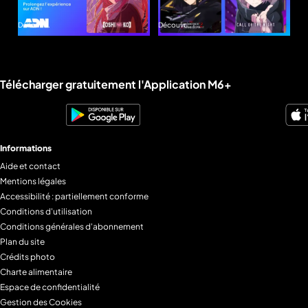
pour
Fujinami
l'amour
Découvrez
Découvrez
ADN
ADN
Liens utiles M6+.
Télécharger gratuitement l'Application M6+
Informations
Aide et contact
Mentions légales
Accessibilité : partiellement conforme
Conditions d'utilisation
Conditions générales d'abonnement
Plan du site
Crédits photo
Charte alimentaire
Espace de confidentialité
Gestion des Cookies