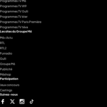
Programmes TV M6
Programmes TV W9
Programmes TV Gulli
Programmes TV 6ter
Programmes TV Paris Première
Programmes TV téva
Les sites du Groupe M6
M6+ Actu
RTL
RTL2
Funradio
Gulli
Groupe M6
Publicité
M6shop
Participation
Jeux concours
Castings
Suivez-nous
Facebook
Twitter
Instagram
Tiktok