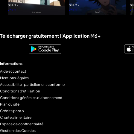
S3 E1 -
S3 E2 -
S3
Retrouvailles
23:02
Retrouvailles
23:02
Ret
23
(1re partie)
(2e partie)
(3e
Liens utiles M6+.
Télécharger gratuitement l'Application M6+
Informations
Aide et contact
Mentions légales
Accessibilité : partiellement conforme
Conditions d'utilisation
Conditions générales d'abonnement
Plan du site
Crédits photo
Charte alimentaire
Espace de confidentialité
Gestion des Cookies