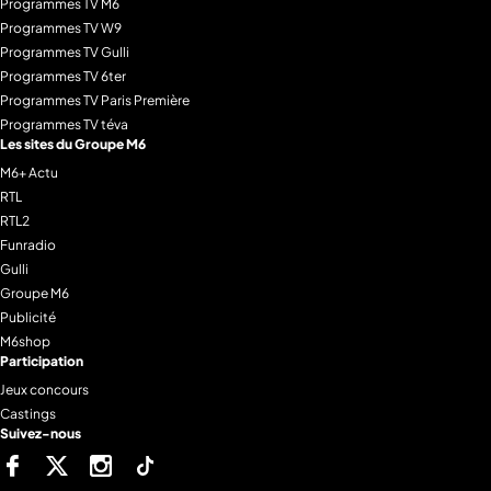
Programmes TV M6
Programmes TV W9
Programmes TV Gulli
Programmes TV 6ter
Programmes TV Paris Première
Programmes TV téva
Les sites du Groupe M6
M6+ Actu
RTL
RTL2
Funradio
Gulli
Groupe M6
Publicité
M6shop
Participation
Jeux concours
Castings
Suivez-nous
Facebook
Twitter
Instagram
Tiktok