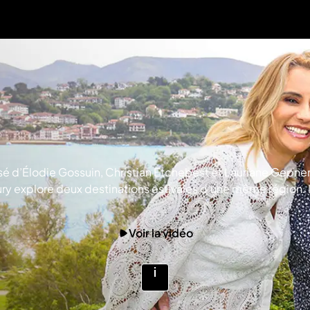
d’Élodie Gossuin, Christian Etchebest et Lauriane Gepner, pa
ry explore deux destinations estivales d’une même région. I
rès des visites enthousiastes et dépaysantes, le jury note les
e. Au terme de chaque compétition régionale, le jury départa
Voir la vidéo
DUCTIONS
Voir
plus