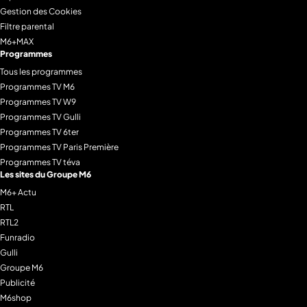
Gestion des Cookies
Filtre parental
M6+MAX
Programmes
Tous les programmes
Programmes TV M6
Programmes TV W9
Programmes TV Gulli
Programmes TV 6ter
Programmes TV Paris Première
Programmes TV téva
Les sites du Groupe M6
M6+ Actu
RTL
RTL2
Funradio
Gulli
Groupe M6
Publicité
M6shop