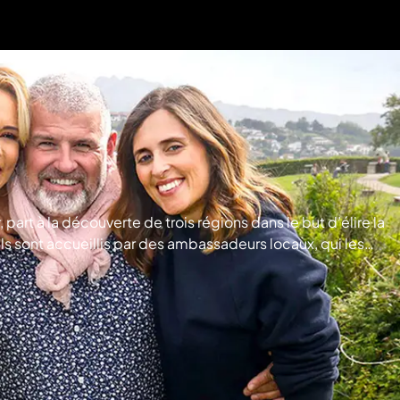
rt à la découverte de trois régions dans le but d’élire la
ls sont accueillis par des ambassadeurs locaux, qui les
 destinations sur plusieurs critères. La destination qui aura
ge les villes gagnantes et décerne à l'une d’elles le titre