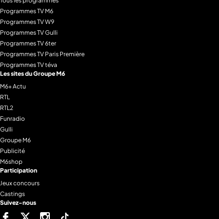
Tous les programmes
Programmes TV M6
Programmes TV W9
Programmes TV Gulli
Programmes TV 6ter
Programmes TV Paris Première
Programmes TV téva
Les sites du Groupe M6
M6+ Actu
RTL
RTL2
Funradio
Gulli
Groupe M6
Publicité
M6shop
Participation
Jeux concours
Castings
Suivez-nous
Facebook
Twitter
Instagram
Tiktok