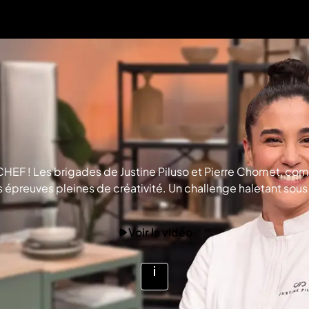
OP CHEF ! Les brigades de Justine Piluso et Pierre Chomet, 
 épreuves pleines de créativité. Un challenge haletant sous 
Voir la vidéo
Voir
plus