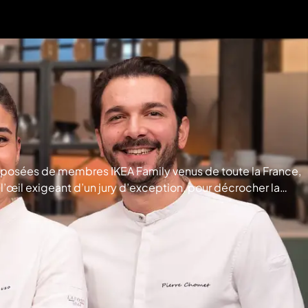
composées de membres IKEA Family venus de toute la France,
l’œil exigeant d’un jury d’exception, pour décrocher la