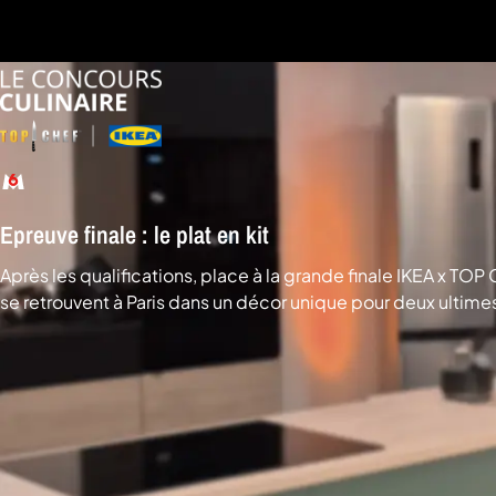
a
che
u
al
a
tion
sibilité
Epreuve finale : le plat en kit
Après les qualifications, place à la grande finale IKEA x T
se retrouvent à Paris dans un décor unique pour deux ultimes
victoire. © M6 Créations