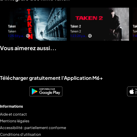
Taken
Taken 2
Ta
Taken
Taken 2
Ta
1:25:59
Il y a 4
1:23:27
Il y a 4
1:
mois
mois
Vous aimerez aussi...
Liens utiles M6+.
Télécharger gratuitement l'Application M6+
Informations
Aide et contact
Mentions légales
Accessibilité : partiellement conforme
Conditions d'utilisation