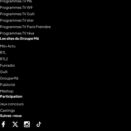
Programmes TV M6
Programmes TV W9
Programmes TV Gulli
Programmes TV 6ter
Programmes TV Paris Première
Programmes TV téva
Les sites du Groupe M6
M6+ Actu
RTL
RTL2
Funradio
Gulli
Groupe M6
Publicité
M6shop
Participation
Jeux concours
Castings
Suivez-nous
Facebook
Twitter
Instagram
Tiktok