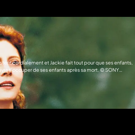
stent cordialement et Jackie fait tout pour que ses enfants,
evra s'occuper de ses enfants après sa mort. © SONY