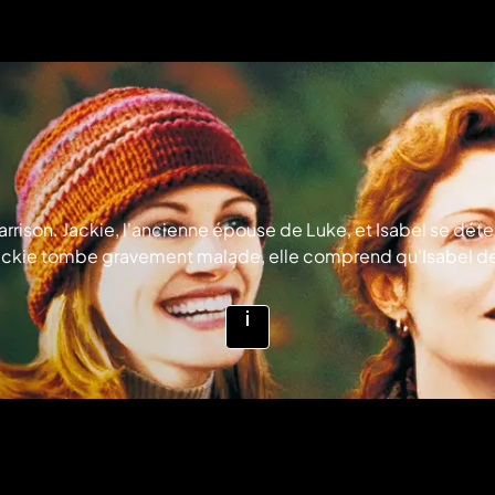
arrison. Jackie, l'ancienne épouse de Luke, et Isabel se déte
 Jackie tombe gravement malade, elle comprend qu'Isabel d
Voir
plus
d'infos