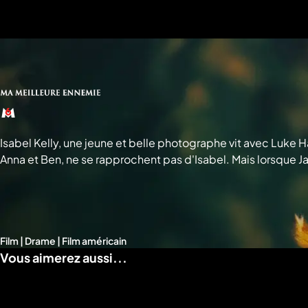
a
che
u
al
a
tion
sibilité
Isabel Kelly, une jeune et belle photographe vit avec Luke H
Anna et Ben, ne se rapprochent pas d'Isabel. Mais lorsque
PICTURES TELEVISION INTERNATIONAL
Film | Drame | Film américain
Vous aimerez aussi...