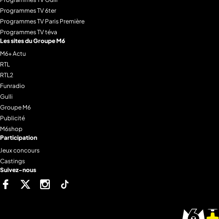
Programmes TV 6ter
Programmes TV Paris Première
Programmes TV téva
Les sites du Groupe M6
M6+ Actu
RTL
RTL2
Funradio
Gulli
Groupe M6
Publicité
M6shop
Participation
Jeux concours
Castings
Suivez-nous
Facebook
Twitter
Instagram
Tiktok