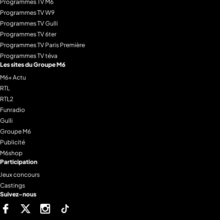
Programmes TV M6
Programmes TV W9
Programmes TV Gulli
Programmes TV 6ter
Programmes TV Paris Première
Programmes TV téva
Les sites du Groupe M6
M6+ Actu
RTL
RTL2
Funradio
Gulli
Groupe M6
Publicité
M6shop
Participation
Jeux concours
Castings
Suivez-nous
Facebook
Twitter
Instagram
Tiktok