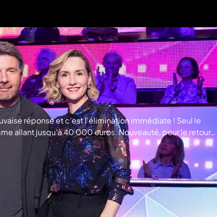
ise réponse et c’est l’élimination immédiate ! Seul le
mme allant jusqu’à 40 000 euros. Nouveauté, pour le retour
chaque génération sera accompagnée par une célébrité qui
REMANTLE MEDIA FRANCE