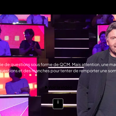
 de questions sous forme de QCM. Mais attention, une mauva
des questions et des manches pour tenter de remporter une so
s familles selon leur tranche d’âge. Et ce n’est pas tout, 
r et aura la chance de remporter jusqu’à 40 000 euros ? © F
Voir la vidéo
Voir
plus