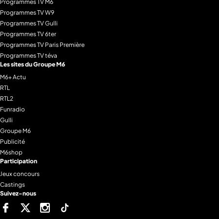
Programmes TV M6
Programmes TV W9
Programmes TV Gulli
Programmes TV 6ter
Programmes TV Paris Première
Programmes TV téva
Les sites du Groupe M6
M6+ Actu
RTL
RTL2
Funradio
Gulli
Groupe M6
Publicité
M6shop
Participation
Jeux concours
Castings
Suivez-nous
Facebook
Twitter
Instagram
Tiktok