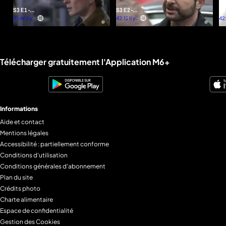
S3 E1 -
S3 E2 -
S3
Minute
41:46
Il y a
Minute
42:12
Il y a
La
42:
plus
plus
par
man
mi
d'un
d'un
minute
de 
an
an
Liens utiles M6+.
Télécharger gratuitement l'Application M6+
Informations
Aide et contact
Mentions légales
Accessibilité : partiellement conforme
Conditions d'utilisation
Conditions générales d'abonnement
Plan du site
Crédits photo
Charte alimentaire
Espace de confidentialité
Gestion des Cookies