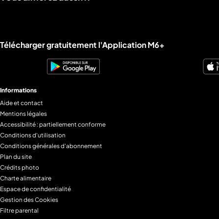
Liens utiles M6+.
Télécharger gratuitement l'Application M6+
Informations
Aide et contact
Mentions légales
Accessibilité : partiellement conforme
Conditions d'utilisation
Conditions générales d'abonnement
Plan du site
Crédits photo
Charte alimentaire
Espace de confidentialité
Gestion des Cookies
Filtre parental