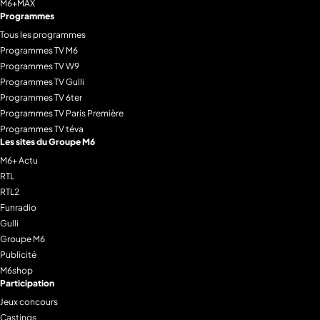
M6+MAX
Programmes
Tous les programmes
Programmes TV M6
Programmes TV W9
Programmes TV Gulli
Programmes TV 6ter
Programmes TV Paris Première
Programmes TV téva
Les sites du Groupe M6
M6+ Actu
RTL
RTL2
Funradio
Gulli
Groupe M6
Publicité
M6shop
Participation
Jeux concours
Castings