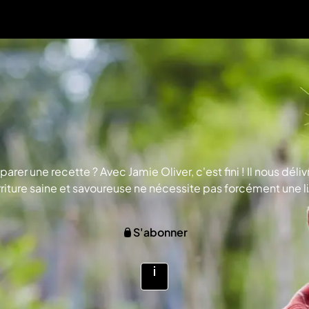
rer une recette ? Avec Jamie Oliver, c'est fini ! Il nous déli
iture saine et savoureuse ne nécessite pas forcément une lis
S'abonner
Voir
plus