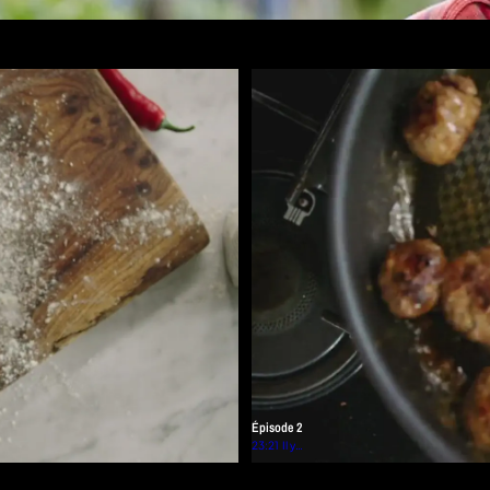
d'infos
Épisode 2
23:21
Il y a
5
mois