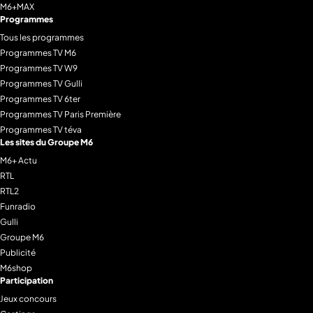
M6+MAX
Programmes
Tous les programmes
Programmes TV M6
Programmes TV W9
Programmes TV Gulli
Programmes TV 6ter
Programmes TV Paris Première
Programmes TV téva
Les sites du Groupe M6
M6+ Actu
RTL
RTL2
Funradio
Gulli
Groupe M6
Publicité
M6shop
Participation
Jeux concours