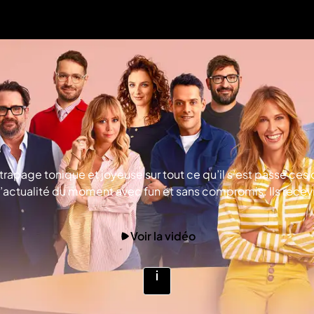
rapage tonique et joyeuse sur tout ce qu’il s’est passé ces 
 l’actualité du moment avec fun et sans compromis. Ils rece
 évènements culturels, polémiques : ils passeront au crible
Voir la vidéo
Voir
plus