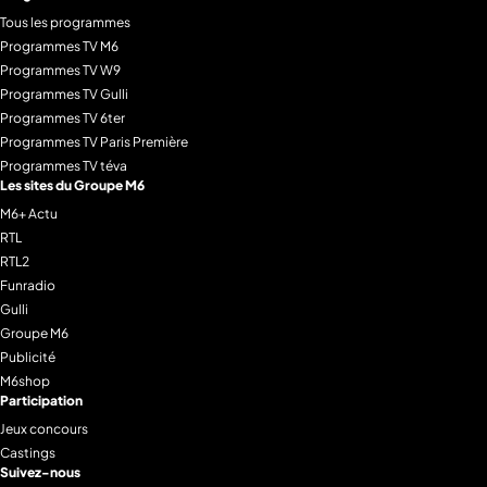
Tous les programmes
Programmes TV M6
Programmes TV W9
Programmes TV Gulli
Programmes TV 6ter
Programmes TV Paris Première
Programmes TV téva
Les sites du Groupe M6
M6+ Actu
RTL
RTL2
Funradio
Gulli
Groupe M6
Publicité
M6shop
Participation
Jeux concours
Castings
Suivez-nous