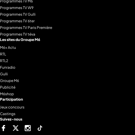
Programmes TV M6
Programmes TV W9
Programmes TV Gulli
Programmes TV 6ter
Programmes TV Paris Première
Programmes TV téva
Les sites du Groupe M6
M6+ Actu
RTL
RTL2
Funradio
Gulli
Groupe M6
Publicité
M6shop
Participation
Jeux concours
Castings
Suivez-nous
Facebook
Twitter
Instagram
Tiktok