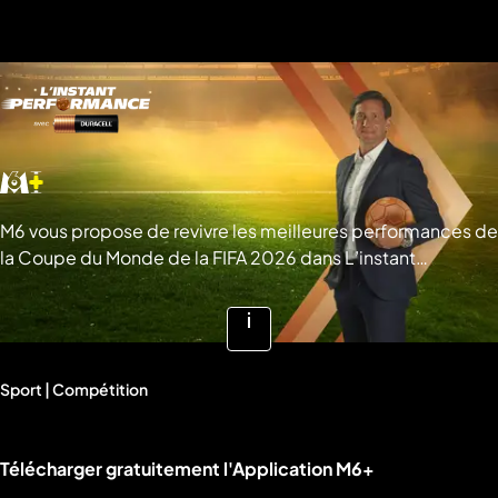
a
che
u
al
a
tion
sibilité
M6 vous propose de revivre les meilleures performances de
la Coupe du Monde de la FIFA 2026 dans L’instant
Performance avec Duracell ! © M6 Créations
Voir
plus
Sport | Compétition
d'infos
Liens utiles M6+.
Télécharger gratuitement l'Application M6+