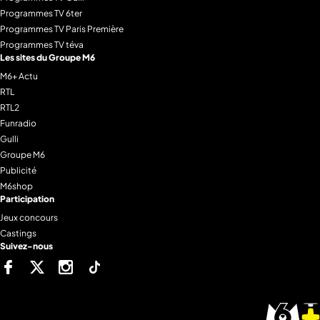
Programmes TV 6ter
Programmes TV Paris Première
Programmes TV téva
Les sites du Groupe M6
M6+ Actu
RTL
RTL2
Funradio
Gulli
Groupe M6
Publicité
M6shop
Participation
Jeux concours
Castings
Suivez-nous
Facebook
Twitter
Instagram
Tiktok