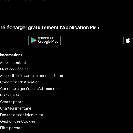
Liens utiles M6+.
Télécharger gratuitement l'Application M6+
Informations
Aide et contact
Mentions légales
Accessibilité : partiellement conforme
Conditions d'utilisation
Conditions générales d'abonnement
Plan du site
Crédits photo
Charte alimentaire
Espace de confidentialité
Gestion des Cookies
Filtre parental