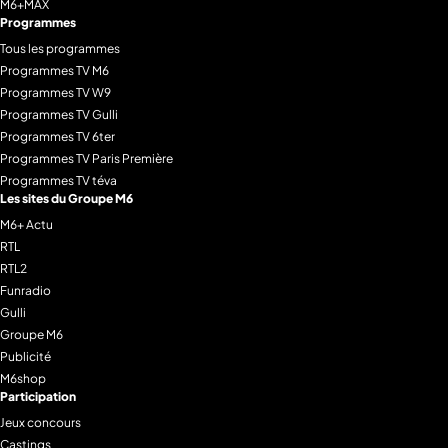
M6+MAX
Programmes
Tous les programmes
Programmes TV M6
Programmes TV W9
Programmes TV Gulli
Programmes TV 6ter
Programmes TV Paris Première
Programmes TV téva
Les sites du Groupe M6
M6+ Actu
RTL
RTL2
Funradio
Gulli
Groupe M6
Publicité
M6shop
Participation
Jeux concours
Castings