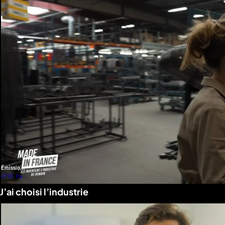
Émission
2
27:20
Il y a
8
J’ai choisi l’industrie
mois