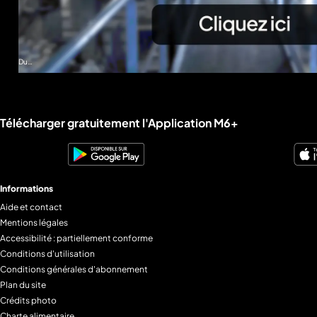
Du
09
juil.
au
16
août
Liens utiles M6+.
Télécharger gratuitement l'Application M6+
Informations
Aide et contact
Mentions légales
Accessibilité : partiellement conforme
Conditions d'utilisation
Conditions générales d'abonnement
Plan du site
Crédits photo
Charte alimentaire