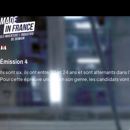
a
che
u
al
a
tion
sibilité
Émission 4
Ils sont six, ils ont entre 20 et 24 ans et sont alternants dans 
Pour cette épreuve unique en son genre, les candidats vont 
écologiques de notre époque qu’ils présenteront à un jury 
ergonomiques, et Guillaume Gibault, fondateur du Slip F