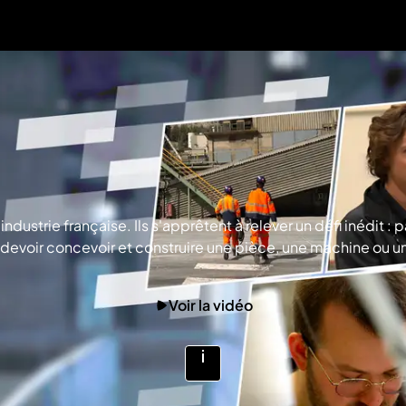
l’industrie française. Ils s'apprêtent à relever un défi inédit :
devoir concevoir et construire une pièce, une machine ou un
d’exception. Deux mentors les accompagnent : Julia Cattin,
rançais. © C PRODUCTIONS
Voir la vidéo
Voir
plus