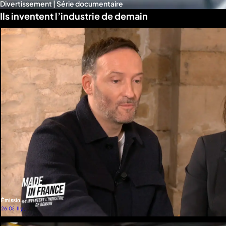
Divertissement | Série documentaire
Ils inventent l’industrie de demain
Émission
4
26:08
Il y a
7
mois