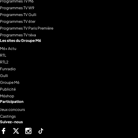
Programmes TV M6
Programmes TV W9
Programmes TV Gulli
Programmes TV 6ter
Programmes TV Paris Première
Programmes TV téva
Les sites du Groupe M6
M6+ Actu
RTL
RTL2
Funradio
Gulli
Groupe M6
Publicité
M6shop
Participation
Jeux concours
Castings
Suivez-nous
Facebook
Twitter
Instagram
Tiktok