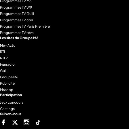
Programmes TV M6
Programmes TV W9
Programmes TV Gulli
Programmes TV 6ter
Programmes TV Paris Première
Programmes TV téva
Les sites du Groupe M6
M6+ Actu
RTL
RTL2
Funradio
Gulli
Groupe M6
Publicité
M6shop
Participation
Jeux concours
Castings
Suivez-nous
Facebook
Twitter
Instagram
Tiktok