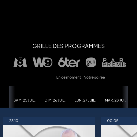
a
che
u
GRILLE DES PROGRAMMES
al
a
tion
sibilité
En ce moment
Votre soirée
SAM. 25 JUIL.
DIM. 26 JUIL.
LUN. 27 JUIL.
MAR. 28 JUIL.
23:10
00:05