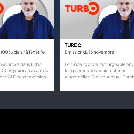
TURBO
100 % plaisir à Ténérife
Emission du 15 novembre
e vacances dans Turbo
Le mode hybride rechargeable env
100 % plaisir au volant du
les gammes des constructeurs
es CLE dans sa version
automobiles. C'est pourquoi, Domi
 mais aussi dans son
Chapatte vous emmène en Touraine
ue : la 53 AMG. Suivez
milieu des bois, pour découvrir les
atte et Safet Rastoder
nouveautés Mercedes dédiées à
ip aux Canaries, entre
l'électrique. Reportages : Nouveauté :
ortivité…
Mercedes Classe A 250e EQ Power,
modèle le plus populaire de la ga
constructeur allemand s'offre une
version hybride rechargeable qui a
un moteur thermique essence, le 1,