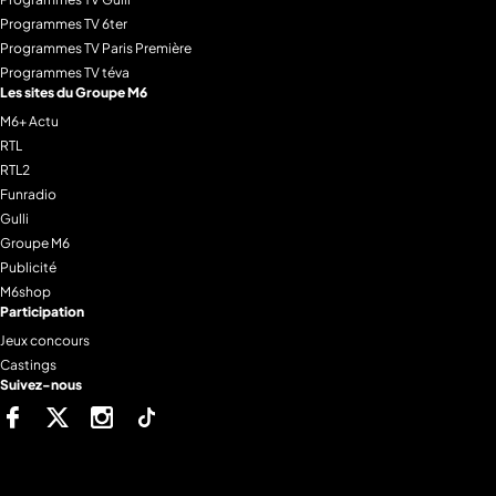
voiture et a réuni les fonds nécessaires
Programmes TV 6ter
grâce au soutien des entreprises de sa
Programmes TV Paris Première
région pour réaliser son rêve de gosse :
Programmes TV téva
participer au Trophée Andros. Et comme
Les sites du Groupe M6
chaque semaine, les news de
M6+ Actu
l'automobile
RTL
RTL2
Funradio
Gulli
Groupe M6
Publicité
M6shop
Participation
Jeux concours
Castings
Suivez-nous
Facebook
Twitter
Instagram
Tiktok