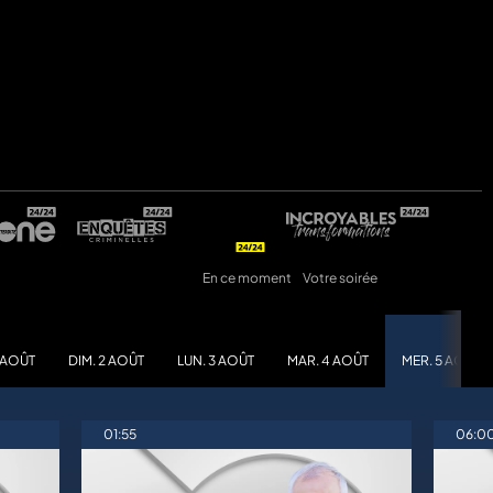
En ce moment
Votre soirée
 AOÛT
DIM. 2 AOÛT
LUN. 3 AOÛT
MAR. 4 AOÛT
MER. 5 AOÛT
01:55
06:0