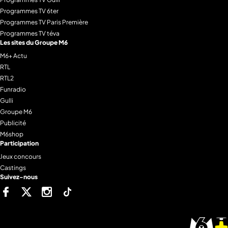
Programmes TV 6ter
Programmes TV Paris Première
Programmes TV téva
Les sites du Groupe M6
M6+ Actu
RTL
RTL2
Funradio
Gulli
Groupe M6
Publicité
M6shop
Participation
Jeux concours
Castings
Suivez-nous
Facebook
Twitter
Instagram
Tiktok