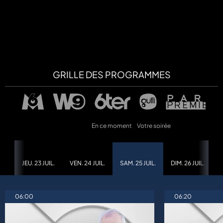
a
che
u
GRILLE DES PROGRAMMES
al
a
tion
sibilité
En ce moment
Votre soirée
JEU. 23 JUIL.
VEN. 24 JUIL.
SAM. 25 JUIL.
DIM. 26 JUIL.
L
06:00
06:20