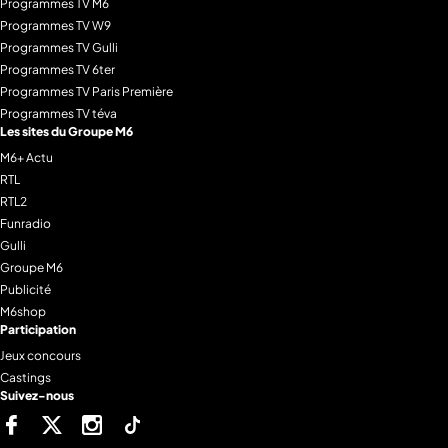
Programmes TV M6
Programmes TV W9
Programmes TV Gulli
Programmes TV 6ter
Programmes TV Paris Première
Programmes TV téva
Les sites du Groupe M6
M6+ Actu
RTL
RTL2
Funradio
Gulli
Groupe M6
Publicité
M6shop
Participation
Jeux concours
Castings
Suivez-nous
Facebook
Twitter
Instagram
Tiktok