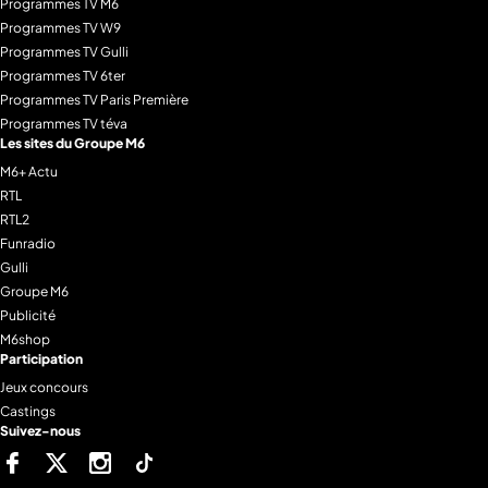
Programmes TV M6
Programmes TV W9
Programmes TV Gulli
Programmes TV 6ter
Programmes TV Paris Première
Programmes TV téva
Les sites du Groupe M6
M6+ Actu
RTL
RTL2
Funradio
Gulli
Groupe M6
Publicité
M6shop
Participation
Jeux concours
Castings
Suivez-nous
Facebook
Twitter
Instagram
Tiktok