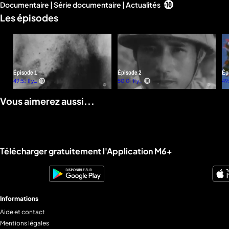
Documentaire | Série documentaire | Actualités
d'infos
Les épisodes
Épisode 1
Épisode 2
Ép
49:53
Il y a
50:08
Il y a
49
plus
plus
d'un
d'un
Vous aimerez aussi...
an
an
Liens utiles M6+.
Télécharger gratuitement l'Application M6+
Informations
Aide et contact
Mentions légales